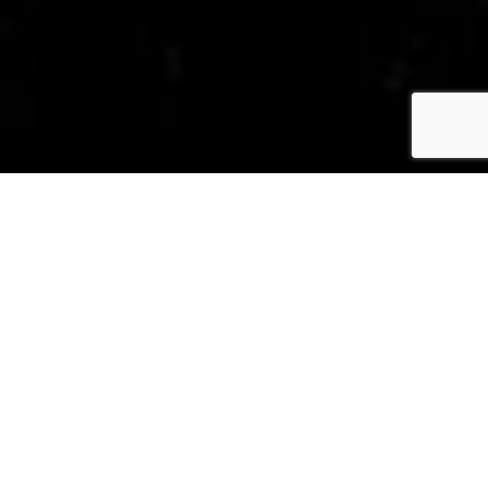
Over mij
Na 33 jaar voor anderen te hebben
gezorgd, als
activiteitenbegeleidster voor
mensen-met- beperking, en als
moeder, maak ik nu wat ik zelf fijn